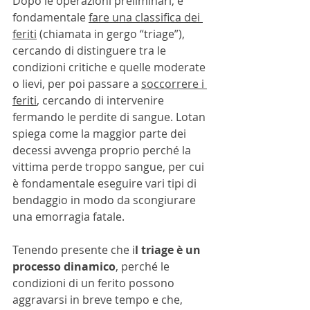
Dopo le operazioni preliminari, è 
fondamentale 
fare una classifica dei 
feriti
 (chiamata in gergo “triage”), 
cercando di distinguere tra le 
condizioni critiche e quelle moderate 
o lievi, per poi passare a 
soccorrere i 
feriti
, cercando di intervenire 
fermando le perdite di sangue. Lotan 
spiega come la maggior parte dei 
decessi avvenga proprio perché la 
vittima perde troppo sangue, per cui 
è fondamentale eseguire vari tipi di 
bendaggio in modo da scongiurare 
una emorragia fatale.
Tenendo presente che i
l triage è un 
processo dinamico
, perché le 
condizioni di un ferito possono 
aggravarsi in breve tempo e che, 