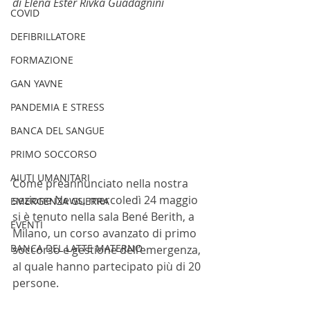
di Elena Ester Rivka Guadagnini
COVID
DEFIBRILLATORE
FORMAZIONE
GAN YAVNE
PANDEMIA E STRESS
BANCA DEL SANGUE
PRIMO SOCCORSO
AIUTI UMANITARI
Come preannunciato nella nostra 
sezione News, mercoledì 24 maggio 
EMERGENZA GUERRA
si è tenuto nella sala Bené Berith, a 
EVENTI
Milano, un corso avanzato di primo 
BANCA DEL LATTE MATERNO
soccorso e gestione dell’emergenza, 
al quale hanno partecipato più di 20 
persone. 