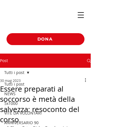
DONA
Post
Tutti i post
30 mag 2023
Tutti i post
Essere preparati al
NEWS
soccorso è metà della
5x1000
salvezza: resoconto del
VITE DA VOLONTARI
corso
ANNIVERSARIO 90