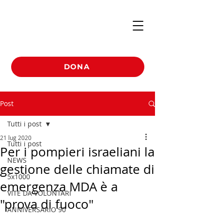
DONA
Post
Tutti i post
21 lug 2020
Tutti i post
Per i pompieri israeliani la
NEWS
gestione delle chiamate di
5x1000
emergenza MDA è a
VITE DA VOLONTARI
"prova di fuoco"
ANNIVERSARIO 90