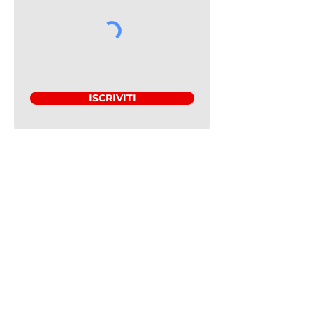
ISCRIVITI
Associazione Amici di Magen David
Adom Italia ETS
Sede Legale: Via Giacomo Leopardi, 1
- 20123 Milano
Tel:
+39 392-0069690
Orari Ufficio: da lunedì a giovedì,
dalle