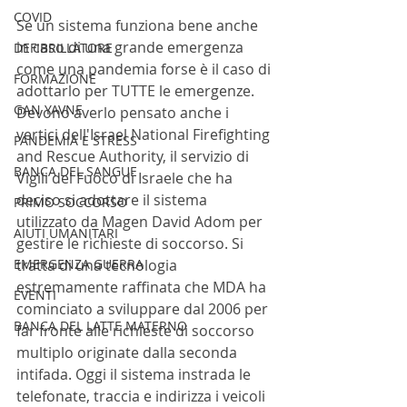
COVID
Se un sistema funziona bene anche 
in caso di una grande emergenza 
DEFIBRILLATORE
come una pandemia forse è il caso di 
FORMAZIONE
adottarlo per TUTTE le emergenze. 
GAN YAVNE
Devono averlo pensato anche i 
vertici dell'Israel National Firefighting 
PANDEMIA E STRESS
and Rescue Authority, il servizio di 
BANCA DEL SANGUE
Vigili del Fuoco di Israele che ha 
deciso si adottare il sistema 
PRIMO SOCCORSO
utilizzato da Magen David Adom per 
AIUTI UMANITARI
gestire le richieste di soccorso. Si 
EMERGENZA GUERRA
tratta di una tecnologia 
estremamente raffinata che MDA ha 
EVENTI
cominciato a sviluppare dal 2006 per 
BANCA DEL LATTE MATERNO
far fronte alle richieste di soccorso 
multiplo originate dalla seconda 
intifada. Oggi il sistema instrada le 
telefonate, traccia e indirizza i veicoli 