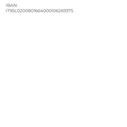
IBAN:
IT95L0200801664000106269375
BIC/SWIFT: UNCRITM1S54
Cod. fiscale:
92067200136
Seguici sui social
Presidente nazionale
Gianemilio Stern
E-mail:
presidente@amdaitalia.org
Vicepresidente nazionale
Riccardo Gandus