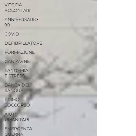
VITE DA
VOLONTARI
ANNIVERSARIO
90
COVID
DEFIBRILLATORE
FORMAZIONE
GAN YAVNE
PANDEMIA
E STRESS
BANCA DEL
SANGUE
PRIMO
SOCCORSO
AIUTI
UMANITARI
EMERGENZA
GUERRA