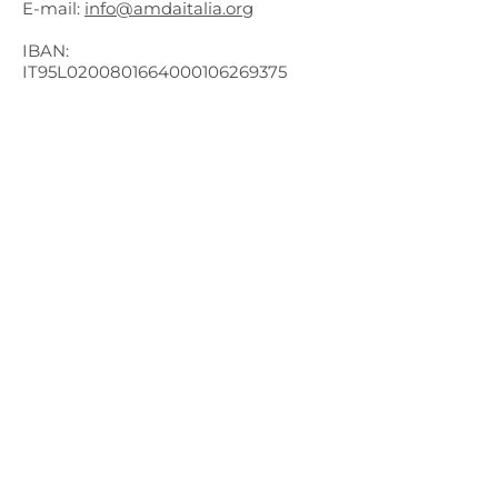
E-mail:
info@amdaitalia.org
IBAN:
IT95L0200801664000106269375
BIC/SWIFT: UNCRITM1S54
Cod. fiscale:
92067200136
Seguici sui social
Presidente nazionale
Gianemilio Stern
E-mail:
presidente@amdaitalia.org
Vicepresidente nazionale