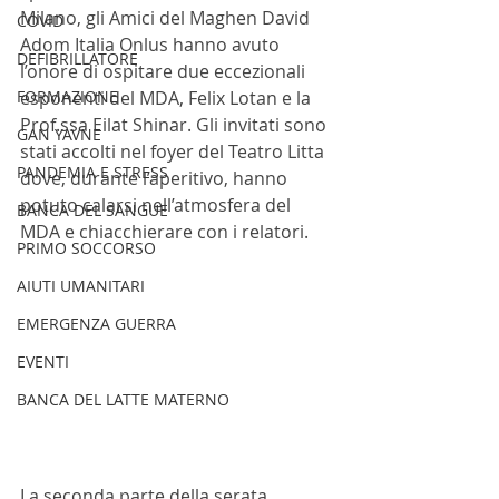
Milano, gli Amici del Maghen David 
COVID
Adom Italia Onlus hanno avuto 
DEFIBRILLATORE
l’onore di ospitare due eccezionali 
FORMAZIONE
esponenti del MDA, Felix Lotan e la 
Prof.ssa Eilat Shinar. Gli invitati sono 
GAN YAVNE
stati accolti nel foyer del Teatro Litta 
PANDEMIA E STRESS
dove, durante l’aperitivo, hanno 
potuto calarsi nell’atmosfera del 
BANCA DEL SANGUE
MDA e chiacchierare con i relatori.
PRIMO SOCCORSO
AIUTI UMANITARI
EMERGENZA GUERRA
EVENTI
BANCA DEL LATTE MATERNO
La seconda parte della serata, 