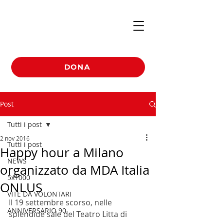
DONA
Post
Tutti i post
2 nov 2016
Tutti i post
Happy hour a Milano
NEWS
organizzato da MDA Italia
5x1000
ONLUS
VITE DA VOLONTARI
Il 19 settembre scorso, nelle 
ANNIVERSARIO 90
splendide sale del Teatro Litta di 