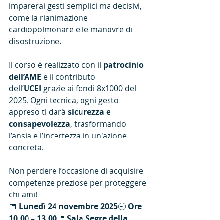
imparerai gesti semplici ma decisivi, 
come la rianimazione 
cardiopolmonare e le manovre di 
disostruzione.
Il corso è realizzato con il 
patrocinio 
dell’AME
 e il contributo 
dell’
UCEI
 grazie ai fondi 8x1000 del 
2025. Ogni tecnica, ogni gesto 
appreso ti darà 
sicurezza e 
consapevolezza
, trasformando 
l’ansia e l’incertezza in un'azione 
concreta.
Non perdere l’occasione di acquisire 
competenze preziose per proteggere 
chi ami!
📅 
Lunedì 24 novembre 2025
🕤 
Ore 
10.00 – 13.00
📍 
Sala Segre della 