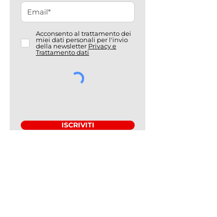
Acconsento al trattamento dei
miei dati personali per l'invio
della newsletter
Privacy e
Trattamento dati
ISCRIVITI
Associazione Amici di Magen David
Adom Italia ETS
Sede Legale: Via Giacomo Leopardi, 1