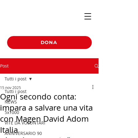
DONA
Post
Tutti i post
15 nov 2025
Tutti i post
Ogni secondo conta:
NEWS
impara a salvare una vita
5x1000
con Magen David Adom
VITE DA VOLONTARI
Italia
ANNIVERSARIO 90