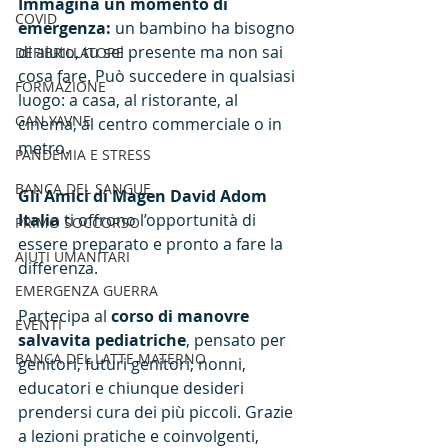
Immagina un momento di 
COVID
emergenza:
 un bambino ha bisogno 
di aiuto, tu sei presente ma non sai 
DEFIBRILLATORE
cosa fare. Può succedere in qualsiasi 
FORMAZIONE
luogo: a casa, al ristorante, al 
GAN YAVNE
cinema, al centro commerciale o in 
metro.
PANDEMIA E STRESS
BANCA DEL SANGUE
Gli Amici di Magen David Adom 
Italia
 ti offrono l’opportunità di 
PRIMO SOCCORSO
essere preparato e pronto a fare la 
AIUTI UMANITARI
differenza.
EMERGENZA GUERRA
Partecipa al 
corso di manovre 
EVENTI
salvavita pediatriche
, pensato per 
BANCA DEL LATTE MATERNO
genitori, futuri genitori, nonni, 
educatori e chiunque desideri 
prendersi cura dei più piccoli. Grazie 
a lezioni pratiche e coinvolgenti, 