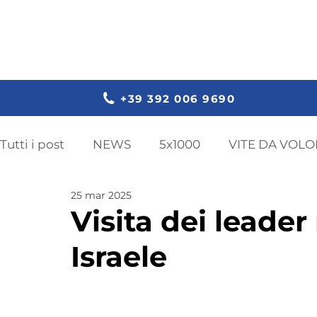
+39 392 006 9690
Tutti i post
NEWS
5x1000
VITE DA VOLO
25 mar 2025
DEFIBRILLATORE
FORMAZIONE
GAN Y
Visita dei leader 
Israele
BANCA DEL SANGUE
PRIMO SOCCORSO
EVENTI
BANCA DEL LATTE MATERNO