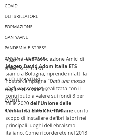
COVID
DEFIBRILLATORE
FORMAZIONE
GAN YAVNE
PANDEMIA E STRESS
BANCA DEL SANGUE
Oggi noi dell’Associazione Amici di 
Magen David Adom Italia ETS
PRIMO SOCCORSO
siamo a Bologna, riprende infatti la 
AIUTI UMANITARI
nostra campagna “
Datti una mossa 
dagli una scossa”, 
realizzata con il 
EMERGENZA GUERRA
contributo a valere sui fondi 8 per 
EVENTI
mille 2020 
dell'Unione delle 
Comunità Ebraiche Italiane 
con lo 
BANCA DEL LATTE MATERNO
scopo di installare defibrillatori nei 
principali luoghi dell'ebraismo 
italiano. Come ricorderete nel 2018 