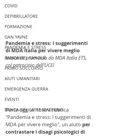
COVID
DEFIBRILLATORE
FORMAZIONE
GAN YAVNE
Pandemia e stress: i suggerimenti 
PANDEMIA E STRESS
di MDA Italia per vivere meglio
Iniziativa promossa da MDA Italia ETS, 
BANCA DEL SANGUE
col patrocinio dell'UCEI
PRIMO SOCCORSO
AIUTI UMANITARI
EMERGENZA GUERRA
EVENTI
Parte oggi la nostra rubrica 
BANCA DEL LATTE MATERNO
"Pandemia e stress: i suggerimenti di 
MDA per vivere meglio", un aiuto 
per 
contrastare i disagi psicologici di 