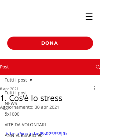
DONA
Post
Tutti i post
8 apr 2021
Tutti i post
1. Cos'è lo stress
NEWS
Aggiornamento:
30 apr 2021
5x1000
VITE DA VOLONTARI
https://youtu.be/BsR2S3S8JRk
ANNIVERSARIO 90