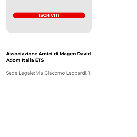
ISCRIVITI
Associazione Amici di Magen David
Adom Italia ETS
Sede Legale: Via Giacomo Leopardi, 1
- 20123 Milano
Tel:
+39 392-0069690
Orari Ufficio: da lunedì a giovedì,
dalle
10:00 alle 15:00
E-mail:
info@amdaitalia.org