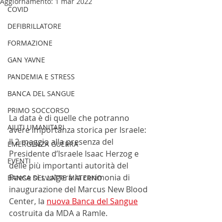
Aggiornamento:
1 mar 2022
COVID
DEFIBRILLATORE
FORMAZIONE
GAN YAVNE
PANDEMIA E STRESS
BANCA DEL SANGUE
PRIMO SOCCORSO
La data è di quelle che potranno 
AIUTI UMANITARI
avere importanza storica per Israele: 
Il 2 maggio alla presenza del 
EMERGENZA GUERRA
Presidente d’Israele Isaac Herzog e 
EVENTI
delle più importanti autorità del 
Paese si svolgerà la cerimonia di 
BANCA DEL LATTE MATERNO
inaugurazione del Marcus New Blood 
Center, la 
nuova Banca del Sangue
costruita da MDA a Ramle.  