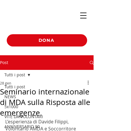
DONA
Post
Tutti i post
28 gen
Tutti i post
Seminario internazionale
NEWS
di MDA sulla Risposta alle
5x1000
emergenze.
VITE DA VOLONTARI
L’esperienza di Davide Filippi, 
ANNIVERSARIO 90
Volontario AMDA e Soccorritore  