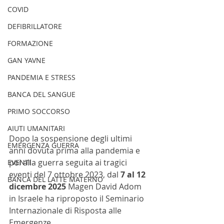
COVID
DEFIBRILLATORE
FORMAZIONE
GAN YAVNE
PANDEMIA E STRESS
BANCA DEL SANGUE
PRIMO SOCCORSO
AIUTI UMANITARI
Dopo la sospensione degli ultimi 
EMERGENZA GUERRA
anni dovuta prima alla pandemia e 
poi alla guerra seguita ai tragici 
EVENTI
eventi del 7 ottobre 2023, dal 
7 al 12 
BANCA DEL LATTE MATERNO
dicembre 2025
 Magen David Adom 
in Israele ha riproposto il Seminario 
Internazionale di Risposta alle 
Emergenze. 