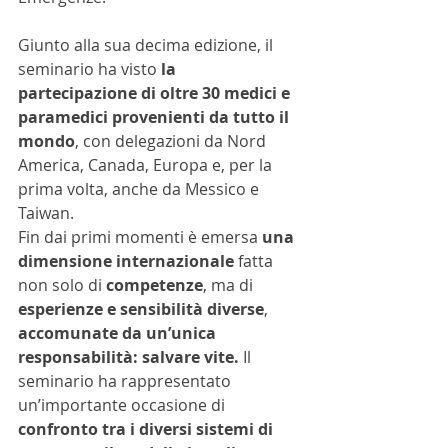
Giunto alla sua decima edizione, il 
seminario ha visto 
la 
partecipazione di oltre 30 medici e 
paramedici provenienti da tutto il 
mondo
, con delegazioni da Nord 
America, Canada, Europa e, per la 
prima volta, anche da Messico e 
Taiwan. 
Fin dai primi momenti è emersa 
una 
dimensione internazionale 
fatta 
non solo di 
competenze
, ma di 
esperienze e sensibilità diverse
, 
accomunate da un’unica 
responsabilità: salvare vite.
 Il 
seminario ha rappresentato 
un’importante occasione di 
confronto tra i diversi sistemi di 