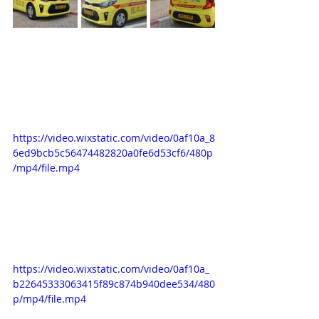
https://video.wixstatic.com/video/0af10a_8
6ed9bcb5c56474482820a0fe6d53cf6/480p
/mp4/file.mp4
https://video.wixstatic.com/video/0af10a_
b22645333063415f89c874b940dee534/480
p/mp4/file.mp4