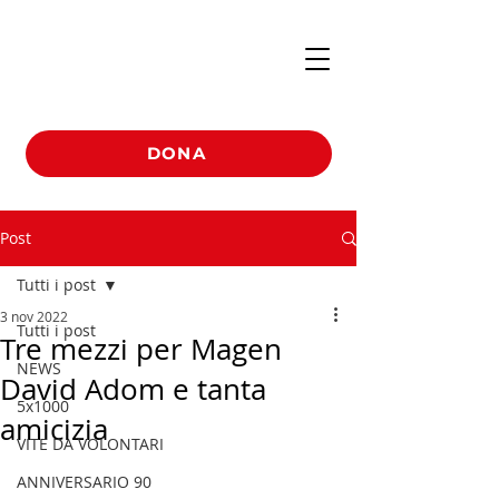
DONA
Post
Tutti i post
3 nov 2022
Tutti i post
Tre mezzi per Magen
NEWS
David Adom e tanta
5x1000
amicizia
VITE DA VOLONTARI
ANNIVERSARIO 90