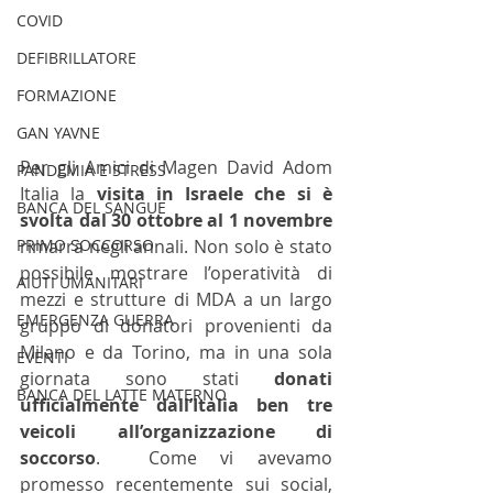
COVID
DEFIBRILLATORE
FORMAZIONE
GAN YAVNE
Per gli Amici di Magen David Adom 
PANDEMIA E STRESS
Italia la 
visita in Israele che si è 
BANCA DEL SANGUE
svolta dal 30 ottobre al 1 novembre
rimarrà negli annali. Non solo è stato 
PRIMO SOCCORSO
possibile mostrare l’operatività di 
AIUTI UMANITARI
mezzi e strutture di MDA a un largo 
EMERGENZA GUERRA
gruppo di donatori provenienti da 
Milano e da Torino, ma in una sola 
EVENTI
giornata sono stati 
donati 
BANCA DEL LATTE MATERNO
ufficialmente dall’Italia ben tre 
veicoli all’organizzazione di 
soccorso
.  Come vi avevamo 
promesso recentemente sui social, 