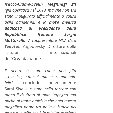
Isacco-Clamo-Evelin Meghnagi z”l 
(già operativa nel 2019, ma che non era 
stata inaugurata ufficialmente a causa 
della pandemia) e la 
moto medica 
dedicata al Presidente della 
Repubblica Italiana Sergio 
Mattarella
. A rappresentare MDA c’era 
Yonatan
Yagodovsky,
 Direttore delle 
relazioni internazionali 
dell’Organizzazione. 
Il rientro è stato come una gita 
scolastica, stanchi ma estremamente 
felici
 – conclude scherzosamente 
Sami Sisa – 
è stato bello toccare con 
mano il risultato di tanto impegno, ma 
anche di tanta amicizia che crea questo 
magnifico ponte tra Italia e Israele nel 
nome di quella che è la miglior missione 