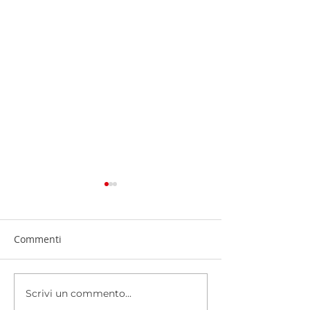
Commenti
Scrivi un commento...
Sostenere la Banca del
Dentro il cuore