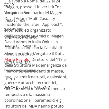
Si è svolto a Roma, dal 22 al 24 
COVID
maggio, presso l’Università Tor 
Vergata, il Seminario del Magen 
DEFIBRILLATORE
David Adom “Multi Casualty 
FORMAZIONE
Incidents- the Israeli Approach”, 
GAN YAVNE
promosso ed organizzato 
dall’Associazione Amici di Magen 
PANDEMIA E STRESS
David Adom in Italia Onlus, in 
BANCA DEL SANGUE
collaborazione con la Facoltà di 
Medicina di Tor Vergata e il Dott. 
PRIMO SOCCORSO
Mario Raviolo
, Direttore del 118 e 
AIUTI UMANITARI
della Struttura Maxiemergenza del 
EMERGENZA GUERRA
Piemonte. Gli incidenti di massa, 
quali calamità naturali, esplosioni, 
EVENTI
guerre e attacchi terroristici, 
BANCA DEL LATTE MATERNO
richiedono un intervento medico 
tempestivo e la massima 
coordinazione: i paramedici e gli 
istruttori del MDA hanno potuto 