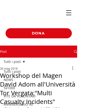
DONA
Post
Tutti i post
30 mag 2018
Tutti i post
Workshop del Magen
NEWS
David Adom all'Università
5x1000
Tor Vergata:"Multi
VITE DA VOLONTARI
Casualty Incidents"
ANNIVERSARIO 90